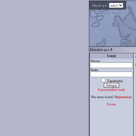
Wersja gry:
Aktualnie gra:
0
Loguj
Nazwa:
Hasło:
Zapamiętaj
Zapomniałem hasła
Nie masz konta?
Rejestracja
Forum