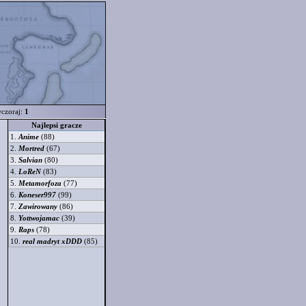
czoraj:
1
Najlepsi gracze
1.
Anime
(88)
2.
Mortred
(67)
3.
Salvian
(80)
4.
LoReN
(83)
5.
Metamorfoza
(77)
6.
Koneser997
(99)
7.
Zawirowany
(86)
8.
Yottwojamac
(39)
9.
Raps
(78)
10.
real madryt xDDD
(85)