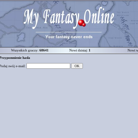
Wszystkich graczy:
68641
Nowi dzisiaj:
1
Nowi w
Przypomnienie hasła
Podaj swój e-mail: